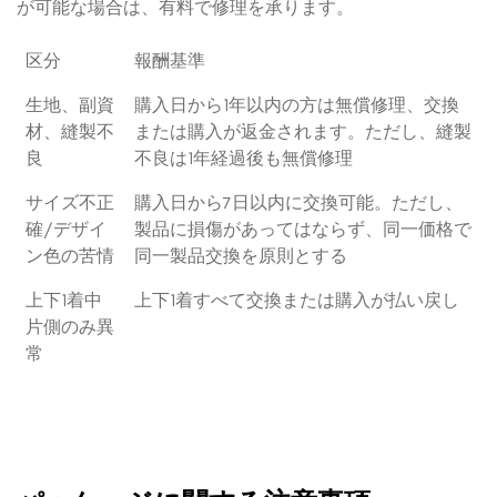
が可能な場合は、有料で修理を承ります。
区分
報酬基準
生地、副資
購入日から1年以内の方は無償修理、交換
材、縫製不
または購入が返金されます。ただし、縫製
良
不良は1年経過後も無償修理
サイズ不正
購入日から7日以内に交換可能。ただし、
確/デザイ
製品に損傷があってはならず、同一価格で
ン色の苦情
同一製品交換を原則とする
上下1着中
上下1着すべて交換または購入が払い戻し
片側のみ異
常