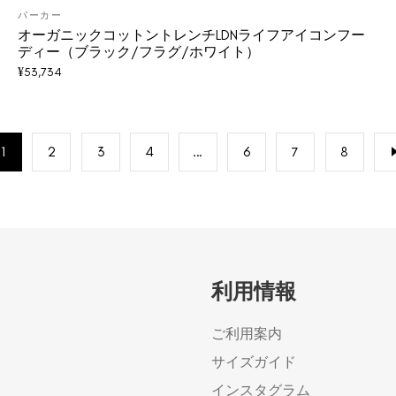
パーカー
オーガニックコットントレンチLDNライフアイコンフー
ディー（ブラック/フラグ/ホワイト）
¥
53,734
1
2
3
4
…
6
7
8
利用情報
ご利用案内
サイズガイド
インスタグラム