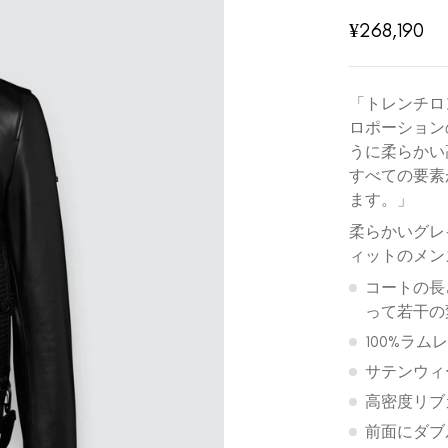
¥
268,190
「トレンチロ
ロポーション
うに柔らかい
すべての要素
ます。」
柔らかいグレ
ィットのメン
コートの長さ:
って若干の
100%ラム
サテンウィ
高密度リブ
前面にダブ