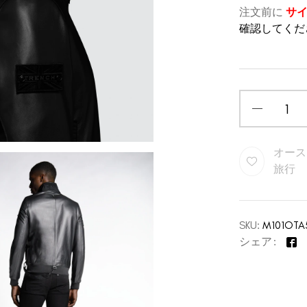
注文前に
サ
確認してくだ
オース
旅行
SKU:
M101OTA
シェア