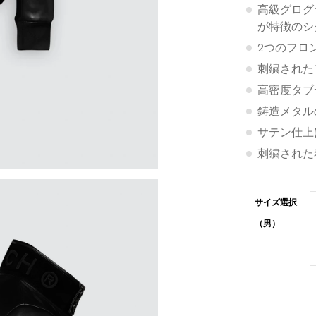
高級グログ
が特徴のシ
2つのフロ
刺繍された
高密度タブ
鋳造メタル
サテン仕上
刺繍された
サイズ選択
（男）