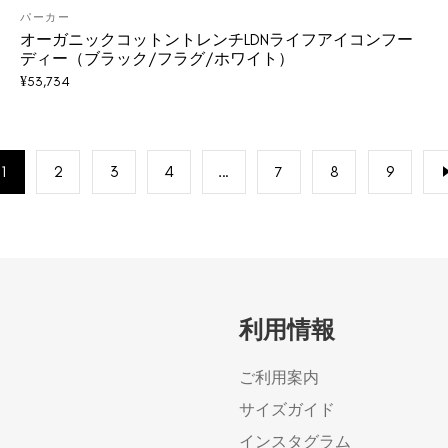
パーカー
オーガニックコットントレンチLDNライフアイコンフー
ディー（ブラック/フラグ/ホワイト）
¥
53,734
1
2
3
4
…
7
8
9
利用情報
ご利用案内
サイズガイド
インスタグラム