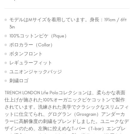
モデルはMサイズを着用しています。身長：191cm / 6ft
3in
100%コットンピケ（Pique）
ポロカラー（Collar）
ボタンフロント
レギュラーフィット
ユニオンジャックバッジ
刺繍ロゴ
TRENCH LONDON Life Poloコレクションは、柔らかな表面
仕上げが施された100%オーガニックピケコットンで製作
されています。洗練された美学でクラシックなスリムフィ
ットに仕立てられ、グログラン（Grosgrain）アンダーカ
ラーに高解像度の刺繍をブレンドしました。ユニークなデ
ザインのため、左胸に控えめなT-バー（T-bar）エンブレ