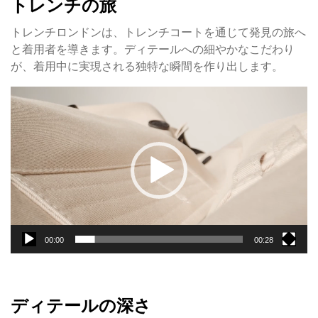
トレンチの旅
トレンチロンドンは、トレンチコートを通じて発見の旅へ
と着用者を導きます。ディテールへの細やかなこだわり
が、着用中に実現される独特な瞬間を作り出します。
動
画
プ
レ
ー
ヤ
ー
00:00
00:28
ディテールの深さ