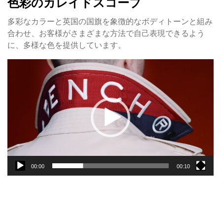
色彩のカレイドスコープ
多彩なカラーと英国の国旗を象徴的なボディトーンと組み
合わせ、お客様がさまざまな方法で自己表現できるよう
に、多様な色を提供しています。
動
画
プ
レ
ー
ヤ
ー
00:00
00:10