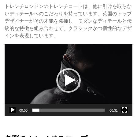
トレンチロンドンのトレンチコートは、他に引けを取らな
いディテールへのこだわりを持っています。英国のトップ
デザイナーがその才能を発揮し、モダンなディテールと伝
統的な特徴を組み合わせて、クラシックかつ個性的なデザ
インを表現しています。
動
画
プ
レ
ー
ヤ
ー
00:00
00:31