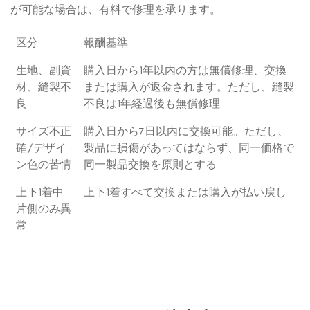
が可能な場合は、有料で修理を承ります。
区分
報酬基準
生地、副資
購入日から1年以内の方は無償修理、交換
材、縫製不
または購入が返金されます。ただし、縫製
良
不良は1年経過後も無償修理
サイズ不正
購入日から7日以内に交換可能。ただし、
確/デザイ
製品に損傷があってはならず、同一価格で
ン色の苦情
同一製品交換を原則とする
上下1着中
上下1着すべて交換または購入が払い戻し
片側のみ異
常