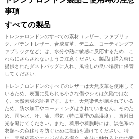
事項
すべての製品
トレンチロンドンのすべての素材（レザー、ファブリッ
ク、パテントレザー、合成皮革、デニム、コーティングフ
ァブリックなど）は、水分や熱に敏感に反応するため、こ
れらにさらされないようご注意ください。製品は購入時に
提供されたダストバッグに入れ、風通しの良い場所に保管
してください。
トレンチロンドンのすべてのレザーは天然皮革を使用して
いるため、表面に見られる小さな傷やシミは欠陥ではな
く、天然素材の証拠です。また、天然染色が施されている
ため、防水加工やコーティングはされていません。そのた
め、雨や水、汗、油、湿気（特に夏季の高湿度）、直射日
光を避けてください。また、着用や着脱時には、淡色系の
衣類への色移りを防ぐために接触を避けてください。特
に、天然皮革のエッジがある場合、水分に触れると他の素