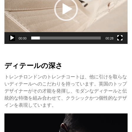
ー
ヤ
ー
00:00
00:28
ディテールの深さ
トレンチロンドンのトレンチコートは、他に引けを取らな
いディテールへのこだわりを持っています。英国のトップ
デザイナーがその才能を発揮し、モダンなディテールと伝
統的な特徴を組み合わせて、クラシックかつ個性的なデザ
インを表現しています。
動
画
プ