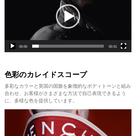
レ
ー
ヤ
ー
00:00
00:31
色彩のカレイドスコープ
多彩なカラーと英国の国旗を象徴的なボディトーンと組み
合わせ、お客様がさまざまな方法で自己表現できるよう
に、多様な色を提供しています。
動
画
プ
レ