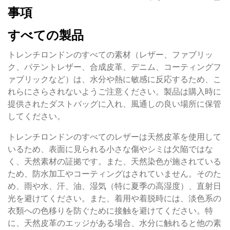
事項
すべての製品
トレンチロンドンのすべての素材（レザー、ファブリッ
ク、パテントレザー、合成皮革、デニム、コーティングフ
ァブリックなど）は、水分や熱に敏感に反応するため、こ
れらにさらされないようご注意ください。製品は購入時に
提供されたダストバッグに入れ、風通しの良い場所に保管
してください。
トレンチロンドンのすべてのレザーは天然皮革を使用して
いるため、表面に見られる小さな傷やシミは欠陥ではな
く、天然素材の証拠です。また、天然染色が施されている
ため、防水加工やコーティングはされていません。そのた
め、雨や水、汗、油、湿気（特に夏季の高湿度）、直射日
光を避けてください。また、着用や着脱時には、淡色系の
衣類への色移りを防ぐために接触を避けてください。特
に、天然皮革のエッジがある場合、水分に触れると他の素