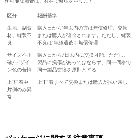
が可能な場合は、有料で修理を承ります。
区分
報酬基準
生地、副資
購入日から1年以内の方は無償修理、交換
材、縫製不
または購入が返金されます。ただし、縫製
良
不良は1年経過後も無償修理
サイズ不正
購入日から7日以内に交換可能。ただし、
確/デザイ
製品に損傷があってはならず、同一価格で
ン色の苦情
同一製品交換を原則とする
上下1着中
上下1着すべて交換または購入が払い戻し
片側のみ異
常