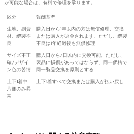
が可能な場合は、有料で修理を承ります。
区分
報酬基準
生地、副資
購入日から1年以内の方は無償修理、交換
材、縫製不
または購入が返金されます。ただし、縫製
良
不良は1年経過後も無償修理
サイズ不正
購入日から7日以内に交換可能。ただし、
確/デザイ
製品に損傷があってはならず、同一価格で
ン色の苦情
同一製品交換を原則とする
上下1着中
上下1着すべて交換または購入が払い戻し
片側のみ異
常