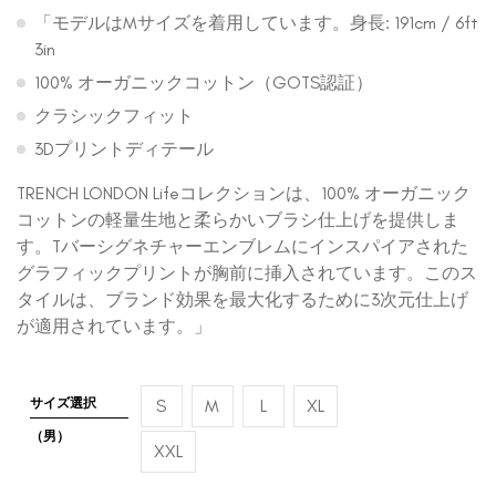
「モデルはMサイズを着用しています。身長: 191cm / 6ft
3in
100% オーガニックコットン（GOTS認証）
クラシックフィット
3Dプリントディテール
TRENCH LONDON Lifeコレクションは、100% オーガニック
コットンの軽量生地と柔らかいブラシ仕上げを提供しま
す。Tバーシグネチャーエンブレムにインスパイアされた
グラフィックプリントが胸前に挿入されています。このス
タイルは、ブランド効果を最大化するために3次元仕上げ
が適用されています。」
サイズ選択
S
M
L
XL
（男）
XXL