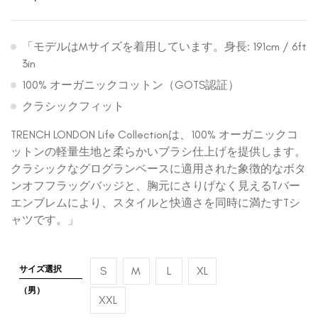
「モデルはMサイズを着用しています。身長: 191cm / 6ft
3in
100% オーガニックコットン（GOTS認証）
クラシックフィット
TRENCH LONDON Life Collectionは、100% オーガニックコ
ットンの軽量生地と柔らかいブラシ仕上げを提供します。
クラシックなグログランベースに適用された象徴的なボタ
ンオフフラッグバッジと、胸元にさりげなく見えるTバー
エンブレムにより、スタイルと快適さを同時に満たすTシ
ャツです。」
サイズ選択
S
M
L
XL
（男）
XXL