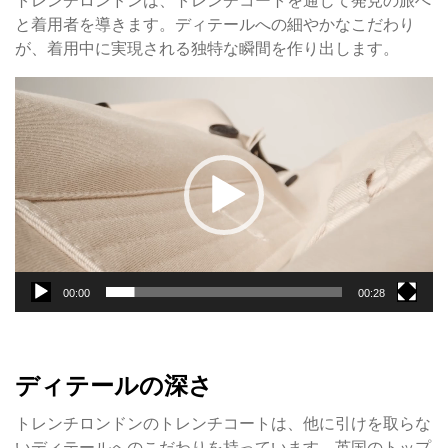
トレンチロンドンは、トレンチコートを通じて発見の旅へ
と着用者を導きます。ディテールへの細やかなこだわり
が、着用中に実現される独特な瞬間を作り出します。
動
画
プ
レ
ー
ヤ
ー
00:00
00:28
ディテールの深さ
トレンチロンドンのトレンチコートは、他に引けを取らな
いディテールへのこだわりを持っています。英国のトップ