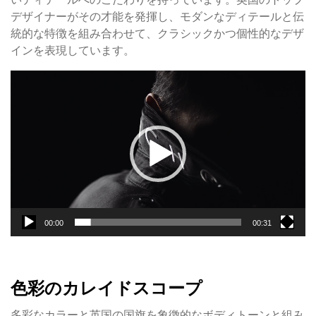
デザイナーがその才能を発揮し、モダンなディテールと伝
統的な特徴を組み合わせて、クラシックかつ個性的なデザ
インを表現しています。
動
画
プ
レ
ー
ヤ
ー
00:00
00:31
色彩のカレイドスコープ
多彩なカラーと英国の国旗を象徴的なボディトーンと組み