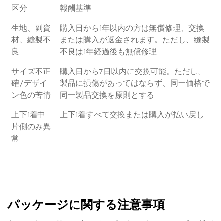
区分
報酬基準
生地、副資
購入日から1年以内の方は無償修理、交換
材、縫製不
または購入が返金されます。ただし、縫製
良
不良は1年経過後も無償修理
サイズ不正
購入日から7日以内に交換可能。ただし、
確/デザイ
製品に損傷があってはならず、同一価格で
ン色の苦情
同一製品交換を原則とする
上下1着中
上下1着すべて交換または購入が払い戻し
片側のみ異
常
パッケージに関する注意事項