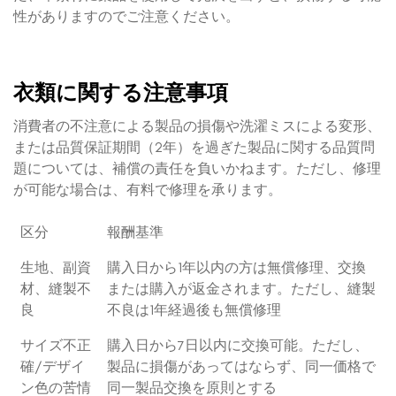
性がありますのでご注意ください。
衣類に関する注意事項
消費者の不注意による製品の損傷や洗濯ミスによる変形、
または品質保証期間（2年）を過ぎた製品に関する品質問
題については、補償の責任を負いかねます。ただし、修理
が可能な場合は、有料で修理を承ります。
区分
報酬基準
生地、副資
購入日から1年以内の方は無償修理、交換
材、縫製不
または購入が返金されます。ただし、縫製
良
不良は1年経過後も無償修理
サイズ不正
購入日から7日以内に交換可能。ただし、
確/デザイ
製品に損傷があってはならず、同一価格で
ン色の苦情
同一製品交換を原則とする