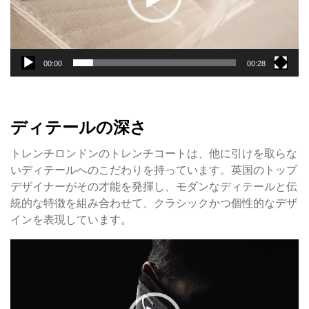
ヤ
ー
00:00
00:28
ディテールの深さ
トレンチロンドンのトレンチコートは、他に引けを取らな
いディテールへのこだわりを持っています。英国のトップ
デザイナーがその才能を発揮し、モダンなディテールと伝
統的な特徴を組み合わせて、クラシックかつ個性的なデザ
インを表現しています。
動
画
プ
レ