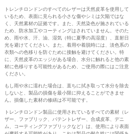
トレンチロンドンのすべてのレザーは天然皮革を使用して
いるため、表面に見られる小さな傷やシミは欠陥ではな
く、天然素材の証拠です。また、天然染色が施されている
ため、防水加工やコーティングはされていません。そのた
め、雨や水、汗、油、湿気（特に夏季の高湿度）、直射日
光を避けてください。また、着用や着脱時には、淡色系の
衣類への色移りを防ぐために接触を避けてください。特
に、天然皮革のエッジがある場合、水分に触れると他の素
材に色移りする可能性があるため、ご使用の際にはご注意
ください。
もし雨や水に濡れた場合は、直ちに拭き取って水分を除去
しないと、製品の損傷を最小限に抑えることができませ
ん。損傷した素材の修繕は不可能です。
トレンチロンドン製品に使用されているすべての素材（レ
ザー、ファブリック、パテントレザー、合成皮革、デニ
ム、コーティングファブリックなど）は、使用により表面
が摩耗する可能性があり、これは製品の耐久性には関係あ