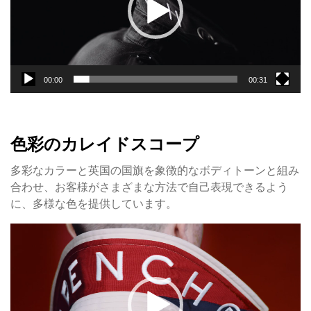
ー
ヤ
ー
00:00
00:31
色彩のカレイドスコープ
多彩なカラーと英国の国旗を象徴的なボディトーンと組み
合わせ、お客様がさまざまな方法で自己表現できるよう
に、多様な色を提供しています。
動
画
プ
レ
ー