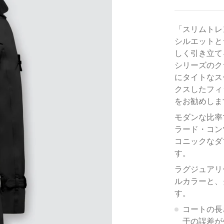
「スリムトレ
シルエットと
しく引き立て
シリーズのク
にタイトなス
クスしたフィ
をお勧めしま
モダンな比率
ラード・コン
コニックなダ
す。
ラグジュアリ
ルカラーと、
す。
コートの長
干の誤差が