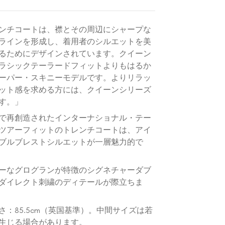
ンチコートは、襟とその周辺にシャープな
ラインを形成し、着用者のシルエットを美
るためにデザインされています。クイーン
ラシックテーラードフィットよりもはるか
ーパー・スキニーモデルです。よりリラッ
ット感を求める方には、クイーンシリーズ
す。」
で再創造されたインターナショナル・テー
ツアーフィットのトレンチコートは、アイ
ブルブレストシルエットが一層魅力的で
ーなグログランが特徴のシグネチャーダブ
ダイレクト刺繍のディテールが際立ちま
さ：85.5cm（英国基準）。中間サイズは若
生じる場合があります。