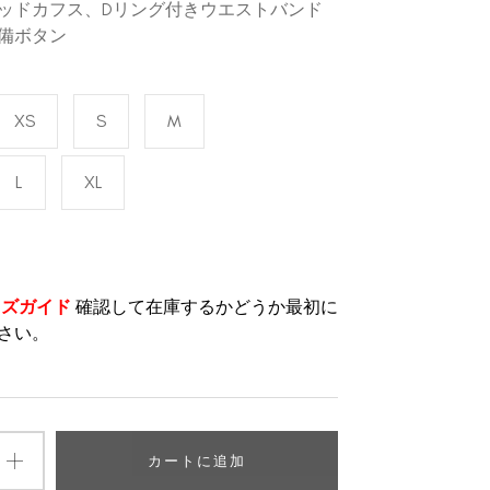
ッドカフス、Dリング付きウエストバンド
備ボタン
XS
S
M
L
XL
イズガイド
確認して在庫するかどうか最初に
さい。
カートに追加