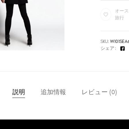
オース
旅行
SKU:
W101SEA
シェア
説明
追加情報
レビュー (0)