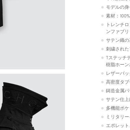
モデルの身長
素材：100
トレンチロ
ンファブリ
サテン織の
刺繍された
Tステッチ
樹脂ホーン
レザーバッ
高密度タブ
鋳造金属パ
サテン仕上
多機能ポケ
ミリタリー
エポレット