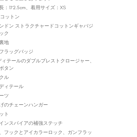
：172.5cm、着用サイズ：XS
%コットン
ンドン ストラクチャードコットンギャバジ
ック
裏地
フラッグバッジ
ディテールのダブルブレストクロージャー、
ボタン
クル
ディテール
ーツ
げのチェーンハンガー
ット
インスパイアの補強ステッチ
、フックとアイカラーロック、ガンフラッ