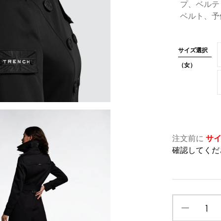
プ、ベルテ
ベルト、予
サイズ選択
（女）
注文前に
サ
確認してくだ