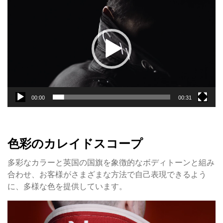
画
プ
レ
ー
ヤ
ー
00:00
00:31
色彩のカレイドスコープ
多彩なカラーと英国の国旗を象徴的なボディトーンと組み
合わせ、お客様がさまざまな方法で自己表現できるよう
に、多様な色を提供しています。
動
画