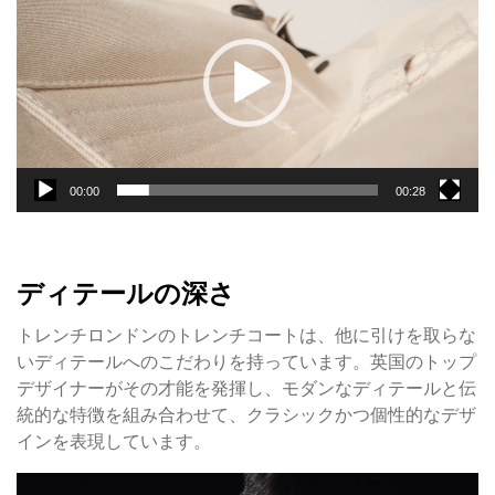
プ
レ
ー
ヤ
ー
00:00
00:28
ディテールの深さ
トレンチロンドンのトレンチコートは、他に引けを取らな
いディテールへのこだわりを持っています。英国のトップ
デザイナーがその才能を発揮し、モダンなディテールと伝
統的な特徴を組み合わせて、クラシックかつ個性的なデザ
インを表現しています。
動