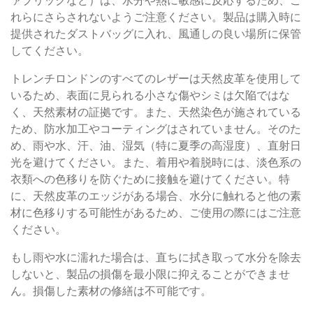
ァブリックなど）は、水分や熱に敏感に反応するため、こ
れらにさらされないようご注意ください。製品は購入時に
提供されたダストバッグに入れ、風通しの良い場所に保管
してください。
トレンチロンドンのすべてのレザーは天然皮革を使用して
いるため、表面に見られる小さな傷やシミは欠陥ではな
く、天然素材の証拠です。また、天然染色が施されている
ため、防水加工やコーティングはされていません。そのた
め、雨や水、汗、油、湿気（特に夏季の高湿度）、直射日
光を避けてください。また、着用や着脱時には、淡色系の
衣類への色移りを防ぐために接触を避けてください。特
に、天然皮革のエッジがある場合、水分に触れると他の素
材に色移りする可能性があるため、ご使用の際にはご注意
ください。
もし雨や水に濡れた場合は、直ちに拭き取って水分を除去
しないと、製品の損傷を最小限に抑えることができませ
ん。損傷した素材の修繕は不可能です。