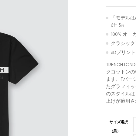
「モデルはM
6ft 3in
100% オ
クラシック
3Dプリン
TRENCH LO
クコットンの
ます。Tバー
たグラフィッ
のスタイルは
上げが適用さ
サイズ選択
（男）