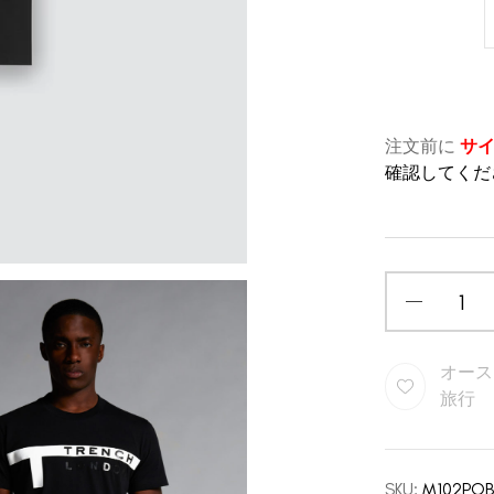
注文前に
サ
確認してくだ
オース
旅行
SKU:
M102POB