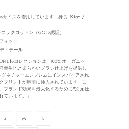
サイズを着用しています。身長: 191cm /
ーガニックコットン（GOTS認証）
フィット
トディテール
NDON Lifeコレクションは、100% オーガニッ
軽量生地と柔らかいブラシ仕上げを提供し
シグネチャーエンブレムにインスパイアされ
クプリントが胸前に挿入されています。こ
、ブランド効果を最大化するために3次元仕
れています。」
S
M
L