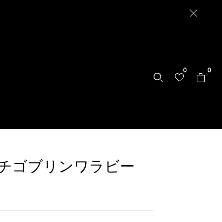
0
0
チゴブリンワラビー