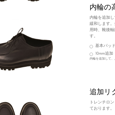
内輪の
内輪を追加し
緩和します。
用時、靴後軸
す。
基本パッ
10mm追加
内輪を追加して、
追加リ
トレンチロン
ております。