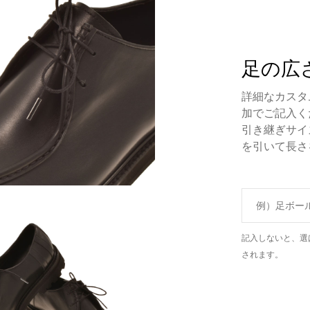
足の広
詳細なカスタ
加でご記入く
引き継ぎサイ
を引いて長さ
記入しないと、選
されます。