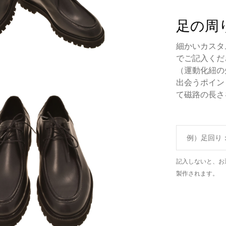
足の周
細かいカスタ
でご記入くだ
（運動化紐の
出会うポイン
て磁路の長さ
記入しないと、お
製作されます。