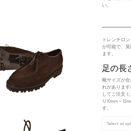
い。
トレンチロン
が可能で、英
ます。
足の長
靴サイズが合
れがあります
してご注文く
り10mm～1
す。
Select an opt