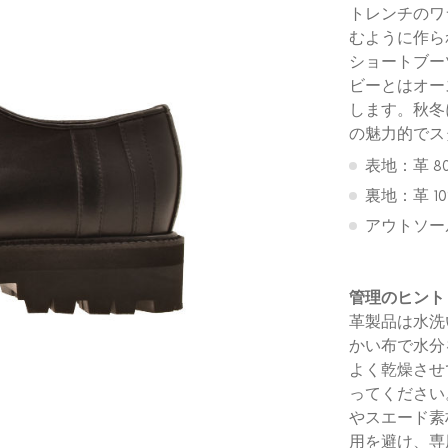
トレンチのワ
むように作ら
ショートブー
ビーとはオー
します。秋冬
の魅力的でス
表地：革 8
裏地：革 10
アウトソー
管理のヒント
革製品は水洗
かい布で水分
よく乾燥させ
ってください
やスエード素
用を避け、専